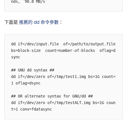
下面是
推薦的 dd 命令參數
：
dd if=/dev/input.file  of=/path/to/output.file  
bs=block-size  count=number-of-blocks  oflag=d
sync

## GNU dd syntax ##

dd if=/dev/zero of=/tmp/test1.img bs=1G count=
1 oflag=dsync

## OR alternate syntax for GNU/dd ##

dd if=/dev/zero of=/tmp/testALT.img bs=1G coun