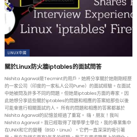
LINUX中國
關於Linux防火牆iptables的面試問答
Nishita Agarwal是Tecmint的用戶，她將分享關於她剛剛經歷
的一家公司（印度的一家私人公司Pune）的面試經驗。在面試
中她被問及許多不同的問題，但她是iptables方面的專家，因
此她想分享這些關於iptables的問題和相應的答案給那些以後
可能會進行相關面試的人。 所有的問題和相應的答案都基於
Nishita Agarwal的記憶並經過了重寫。 嗨，朋友！我叫
Nishita Agarwal。我已經取得了理學學士學位，我的專業集中
在UNIX和它的變種（BSD，Linux）。它們一直深深的吸引著