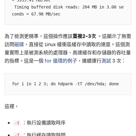
= 3935.41 MB/sec

 Timing buffered disk reads: 204 MB in 3.00 se
為了檢測更精準，這個操作應該
重複2-3次
。這顯示了無需
訪問
磁碟
，直接從 Linux 緩衝區緩存中讀取的速度。這個測
量實際上是被測系統的處理器、高速緩存和存儲器的吞吐量
的指標。這是一個
for 循環的例子
，連續運行
測試
3 次：
這裡，
：執行設備讀取時序
-t
：執行緩存讀取時間
-T