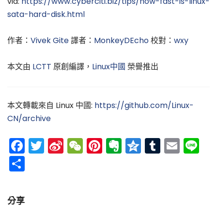
via:
https://www.cyberciti.biz/tips/how-fast-is-linux-
sata-hard-disk.html
作者：
Vivek Gite
譯者：
MonkeyDEcho
校對：
wxy
本文由
LCTT
原創編譯，
Linux中國
榮譽推出
本文轉載來自 Linux 中國:
https://github.com/Linux-
CN/archive
Facebook
Twitter
Sina
WeChat
Pinterest
Evernote
Qzone
Tumblr
Emai
Li
Weibo
分
享
分享