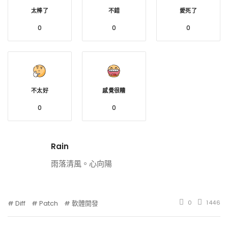
太棒了
不錯
愛死了
0
0
0
不太好
感覺很糟
0
0
Rain
雨落清風。心向陽
Diff
Patch
軟體開發
0
1446