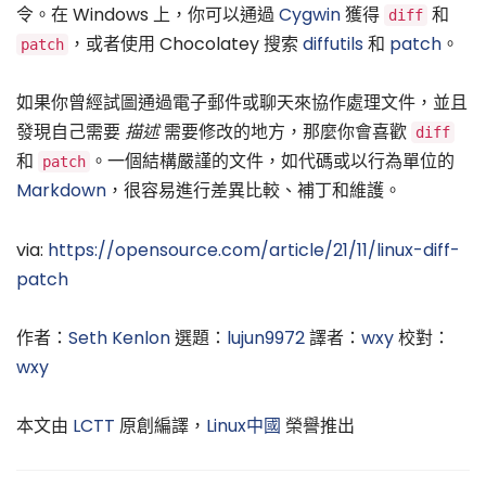
令。在 Windows 上，你可以通過
Cygwin
獲得
和
diff
，或者使用 Chocolatey 搜索
diffutils
和
patch
。
patch
如果你曾經試圖通過電子郵件或聊天來協作處理文件，並且
發現自己需要
描述
需要修改的地方，那麼你會喜歡
diff
和
。一個結構嚴謹的文件，如代碼或以行為單位的
patch
Markdown
，很容易進行差異比較、補丁和維護。
via:
https://opensource.com/article/21/11/linux-diff-
patch
作者：
Seth Kenlon
選題：
lujun9972
譯者：
wxy
校對：
wxy
本文由
LCTT
原創編譯，
Linux中國
榮譽推出