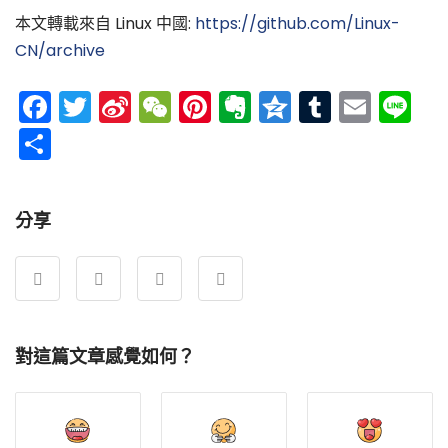
本文轉載來自 Linux 中國:
https://github.com/Linux-
CN/archive
Facebook
Twitter
Sina
WeChat
Pinterest
Evernote
Qzone
Tumblr
Emai
Li
Weibo
分
享
分享
對這篇文章感覺如何？