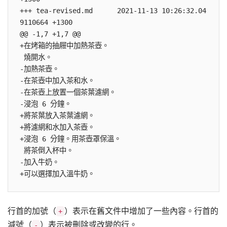
+++ tea-revised.md      2021-11-13 10:26:32.04
9110664 +1300

@@ -1,7 +1,7 @@

+在烤箱的抽屜中加熱茶壺。

 燒開水。

-加熱茶壺。

-在茶壺中加入茶和水。

-在茶壺上放置一個茶葉濾網。

-浸泡 6 分鐘。

+將茶葉放入茶葉濾網。

+將濾網和水加入茶壺。

+浸泡 6 分鐘。用茶壺罩保溫。

 將茶倒入杯中。

-加入牛奶。

行首的加號（
）表示在舊文件中增加了一些內容。行首的
+
減號（
）表示被刪除或改變的行。
-