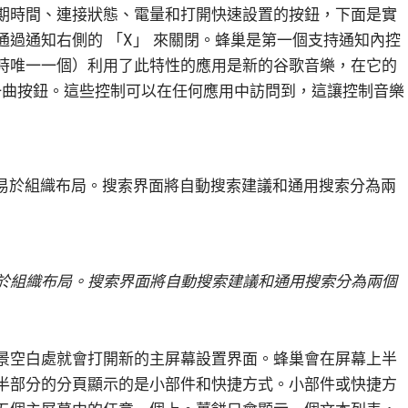
期時間、連接狀態、電量和打開快速設置的按鈕，下面是實
過通知右側的 「X」 來關閉。蜂巢是第一個支持通知內控
時唯一一個）利用了此特性的應用是新的谷歌音樂，在它的
一曲按鈕。這些控制可以在任何應用中訪問到，這讓控制音樂
小白觀察：Let&apos;s Encrpt 正
更開放的分散式事務 | Fe
過渡到 ISRG Root
升級，更名為 Seata
於組織布局。搜索界面將自動搜索建議和通用搜索分為兩個
景空白處就會打開新的主屏幕設置界面。蜂巢會在屏幕上半
半部分的分頁顯示的是小部件和快捷方式。小部件或快捷方