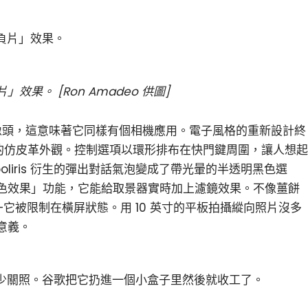
果。 [Ron Amadeo 供圖]
個攝像頭，這意味著它同樣有個相機應用。電子風格的重新設計終
使用的仿皮革外觀。控制選項以環形排布在快門鍵周圍，讓人想起
liris 衍生的彈出對話氣泡變成了帶光暈的半透明黑色選
色效果」功能，它能給取景器實時加上濾鏡效果。不像薑餅
它被限制在橫屏狀態。用 10 英寸的平板拍攝縱向照片沒多
意義。