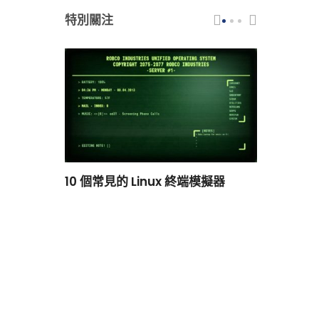
特別關注
scar 品牌
10 個常見的 Linux 終端模擬器
小白觀察：Le
過渡到 ISRG