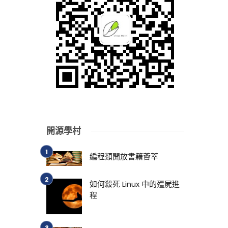
開源學村
編程類開放書籍薈萃
如何殺死 Linux 中的殭屍進
程