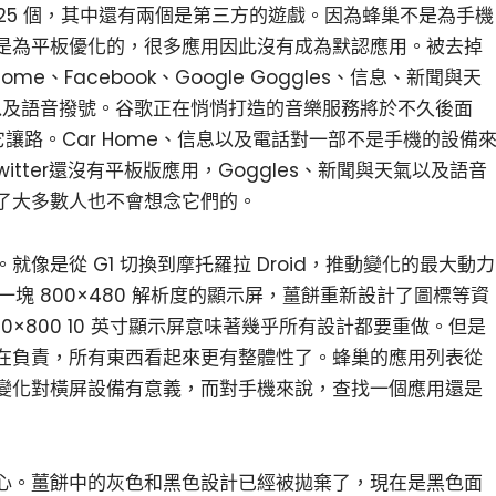
了 25 個，其中還有兩個是第三方的遊戲。因為蜂巢不是為手機
是為平板優化的，很多應用因此沒有成為默認應用。被去掉
ome、Facebook、Google Goggles、信息、新聞與天
音，以及語音撥號。谷歌正在悄悄打造的音樂服務將於不久後面
它讓路。Car Home、信息以及電話對一部不是手機的設備
Twitter還沒有平板版應用，Goggles、新聞與天氣以及語音
了大多數人也不會想念它們的。
像是從 G1 切換到摩托羅拉 Droid，推動變化的最大動力
有一塊 800×480 解析度的顯示屏，薑餅重新設計了圖標等資
280×800 10 英寸顯示屏意味著幾乎所有設計都要重做。但是
在負責，所有東西看起來更有整體性了。蜂巢的應用列表從
變化對橫屏設備有意義，而對手機來說，查找一個應用還是
心。薑餅中的灰色和黑色設計已經被拋棄了，現在是黑色面