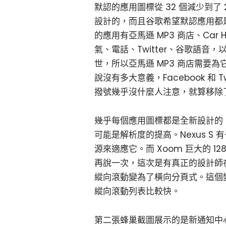
默認的應用圖標從 32 個減少到
設計的，而且谷歌希望默認應用都
的應用有亞馬遜 MP3 商店、Car H
氣、電話、Twitter、谷歌語
世，所以亞馬遜 MP3 商店需要為
說沒有多大意義，Facebook 和 
撥號幾乎沒什麼人注意，就算移除
幾乎每個應用圖標都是全新設計的。就
可能是解析度的提高。Nexus S 
源來適應它。而 Xoom 巨大的 1
再說一次，這次是有真正的設計師
縱向滾動變為了橫向分頁式。這個
縱向滾動列表比較快。
第二張蜂巢截圖展示的是新通知中