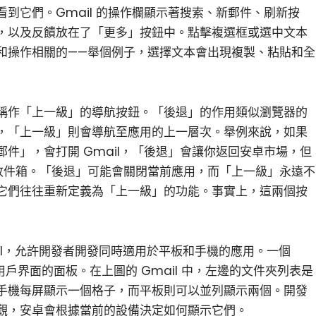
到它們。Gmail 的操作欄顯示著搜索、新郵件、刷新按
，以及反饋放在了「更多」按鈕中。點擊複選框或選中文本
和操作相關的——舉個例子，選擇文本會出現複製、粘貼和全
稱作「上一級」的導航按鈕。「後退」的作用類似瀏覽器的
，「上一級」則會導航至應用的上一層次。舉例來說，如果
件」，會打開 Gmail，「後退」會讓你返回安卓市場，但
 的收件箱。「後退」可能會關閉當前應用，而「上一級」永遠不
它們往往重新定義為「上一級」的功能。事實上，這兩個按
」 API，允許開發者開發同時適用於平板和手機的應用。一個
個用戶界面的面板。在上圖的 Gmail 中，左邊的文件夾列表是
手機每屏顯示一個格子，而平板則可以並列顯示兩個。開發
觀，安卓會根據當前的設備決定如何顯示它們。