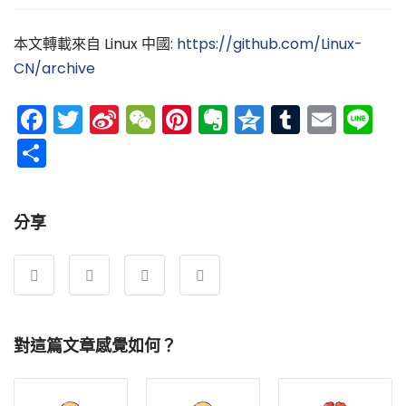
本文轉載來自 Linux 中國:
https://github.com/Linux-
CN/archive
Facebook
Twitter
Sina
WeChat
Pinterest
Evernote
Qzone
Tumblr
Emai
Li
Weibo
分
享
分享
對這篇文章感覺如何？