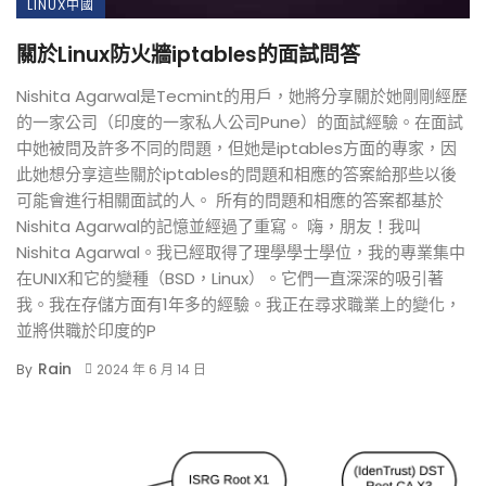
LINUX中國
關於Linux防火牆iptables的面試問答
Nishita Agarwal是Tecmint的用戶，她將分享關於她剛剛經歷
的一家公司（印度的一家私人公司Pune）的面試經驗。在面試
中她被問及許多不同的問題，但她是iptables方面的專家，因
此她想分享這些關於iptables的問題和相應的答案給那些以後
可能會進行相關面試的人。 所有的問題和相應的答案都基於
Nishita Agarwal的記憶並經過了重寫。 嗨，朋友！我叫
Nishita Agarwal。我已經取得了理學學士學位，我的專業集中
在UNIX和它的變種（BSD，Linux）。它們一直深深的吸引著
我。我在存儲方面有1年多的經驗。我正在尋求職業上的變化，
並將供職於印度的P
Rain
By
2024 年 6 月 14 日