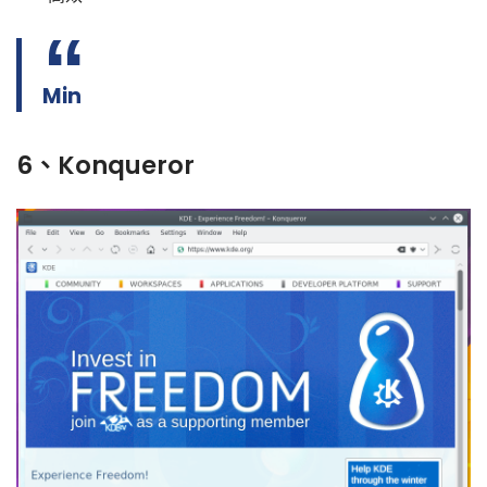
Min
6、Konqueror