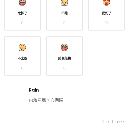
太棒了
不錯
愛死了
0
0
0
不太好
感覺很糟
0
0
Rain
雨落清風。心向陽
0
1584