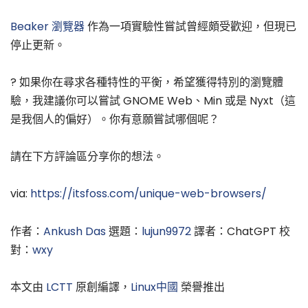
Beaker 瀏覽器
作為一項實驗性嘗試曾經頗受歡迎，但現已
停止更新。
? 如果你在尋求各種特性的平衡，希望獲得特別的瀏覽體
驗，我建議你可以嘗試 GNOME Web、Min 或是 Nyxt（這
是我個人的偏好）。你有意願嘗試哪個呢？
請在下方評論區分享你的想法。
via:
https://itsfoss.com/unique-web-browsers/
作者：
Ankush Das
選題：
lujun9972
譯者：ChatGPT 校
對：
wxy
本文由
LCTT
原創編譯，
Linux中國
榮譽推出