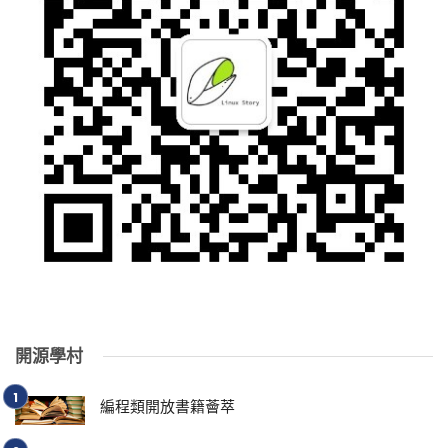
開源學村
編程類開放書籍薈萃