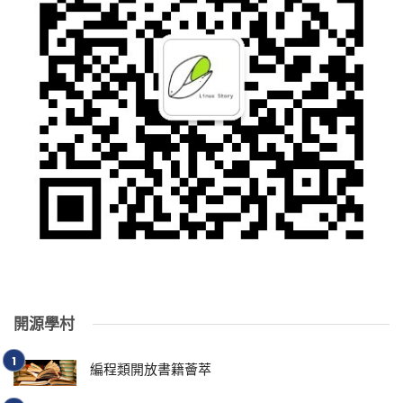
開源學村
編程類開放書籍薈萃