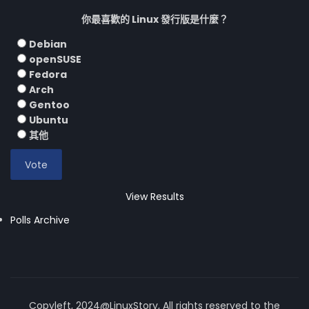
你最喜歡的 Linux 發行版是什麼？
Debian
openSUSE
Fedora
Arch
Gentoo
Ubuntu
其他
View Results
Polls Archive
Copyleft, 2024@LinuxStory, All rights reserved to the