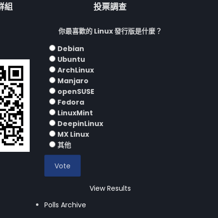
流群組
投票調查
你最喜歡的 Linux 發行版是什麼？
Debian
Ubuntu
ArchLinux
Manjaro
openSUSE
Fedora
LinuxMint
DeepinLinux
MX Linux
其他
View Results
Polls Archive