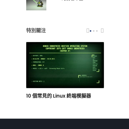
特別關注
scar 品牌
10 個常見的 Linux 終端模擬器
小白觀察：Le
過渡到 ISRG