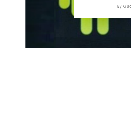
Guo
By