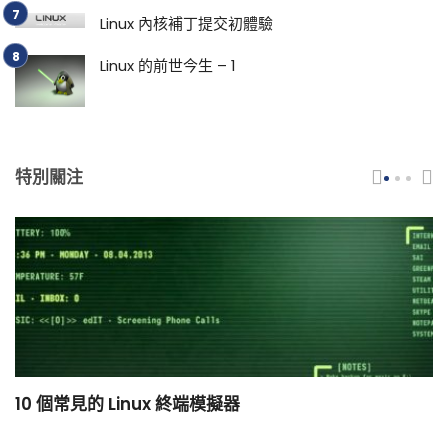
Linux 內核補丁提交初體驗
Linux 的前世今生 – 1
特別關注
10 個常見的 Linux 終端模擬器
小