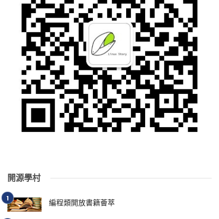
開源學村
編程類開放書籍薈萃