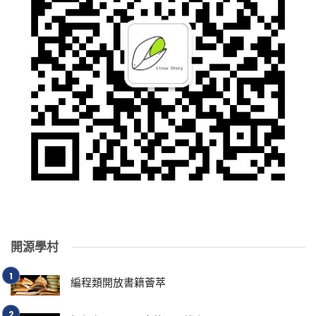
開源學村
編程類開放書籍薈萃