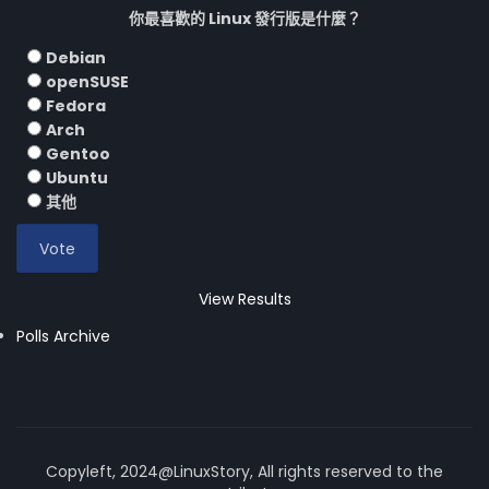
你最喜歡的 Linux 發行版是什麼？
Debian
openSUSE
Fedora
Arch
Gentoo
Ubuntu
其他
View Results
Polls Archive
Copyleft, 2024@LinuxStory, All rights reserved to the