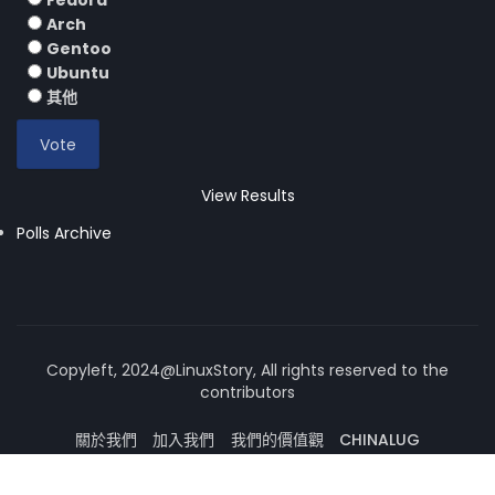
Fedora
Arch
Gentoo
Ubuntu
其他
View Results
Polls Archive
Copyleft, 2024@LinuxStory, All rights reserved to the
contributors
關於我們
加入我們
我們的價值觀
CHINALUG
操作系統論壇