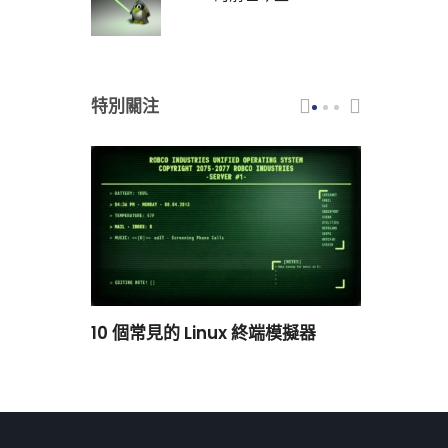
特別關注
scar 品牌
10 個常見的 Linux 終端模擬器
小白觀察：Le
過渡到 ISRG