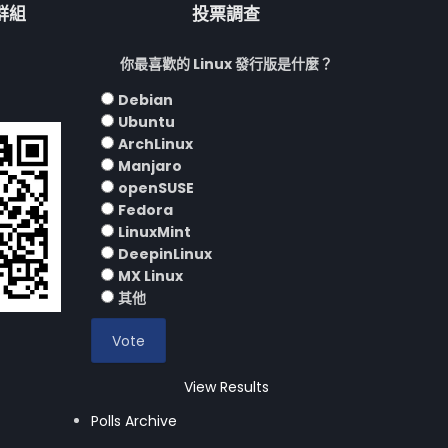
流群組
投票調查
你最喜歡的 Linux 發行版是什麼？
Debian
Ubuntu
ArchLinux
Manjaro
openSUSE
Fedora
LinuxMint
DeepinLinux
MX Linux
其他
View Results
Polls Archive