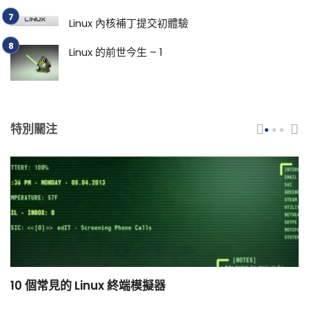
Linux 內核補丁提交初體驗
Linux 的前世今生 – 1
特別關注
10 個常見的 Linux 終端模擬器
小