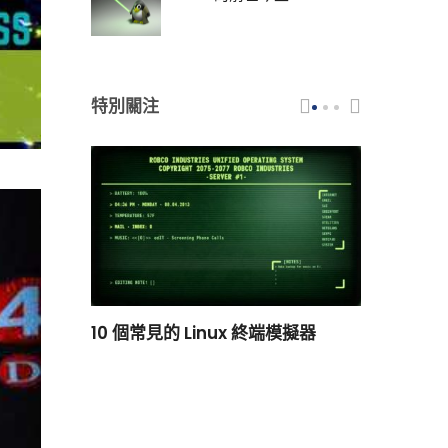
特別關注
scar 品牌
10 個常見的 Linux 終端模擬器
小白觀察：Le
過渡到 ISRG