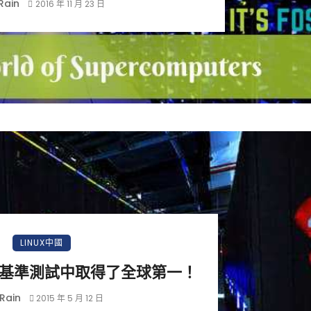
Rain
2016 年 11 月 23 日
小白觀察：Let&apos;s Encrpt 正
更開放的分散式事務 | Fe
LINUX中國
過渡到 ISRG Root
升級，更名為 Seata
基準測試中取得了全球第一！
Rain
2015 年 5 月 12 日