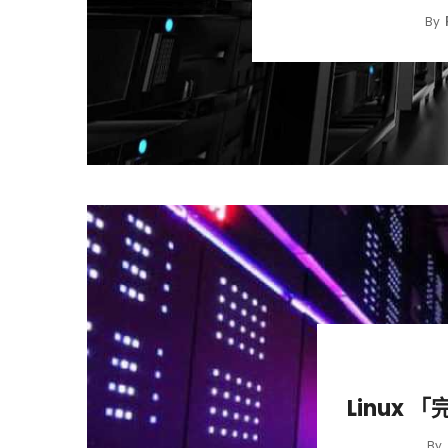
By
Linux
By