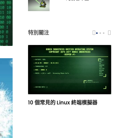
特別關注
scar 品牌
10 個常見的 Linux 終端模擬器
小白觀察：Le
過渡到 ISRG