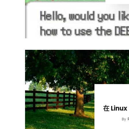
在 Lin
By