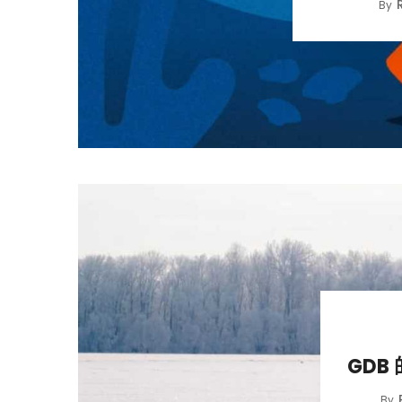
By
GDB
By