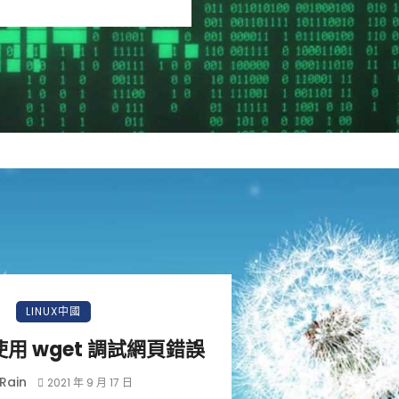
小白觀察：Let&apos;s Encrpt 正
更開放的分散式事務 | Fe
LINUX中國
過渡到 ISRG Root
升級，更名為 Seata
用 wget 調試網頁錯誤
Rain
2021 年 9 月 17 日