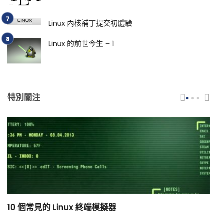
Linux 內核補丁提交初體驗
Linux 的前世今生 – 1
特別關注
10 個常見的 Linux 終端模擬器
小