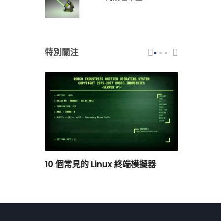
特別關注
scar 品牌
10 個常見的 Linux 終端模擬器
小白觀察：Le
過渡到 ISRG