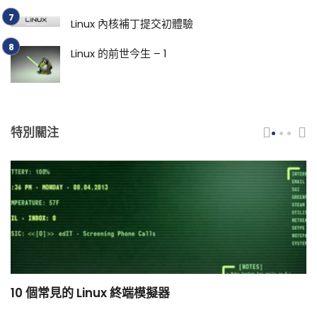
Linux 內核補丁提交初體驗
Linux 的前世今生 – 1
特別關注
10 個常見的 Linux 終端模擬器
小