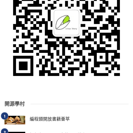
開源學村
編程類開放書籍薈萃