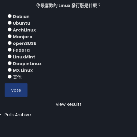
你最喜歡的 Linux 發行版是什麼？
Debian
Ubuntu
ArchLinux
Manjaro
openSUSE
Fedora
LinuxMint
DeepinLinux
MX Linux
其他
View Results
Polls Archive