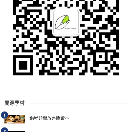
開源學村
編程類開放書籍薈萃