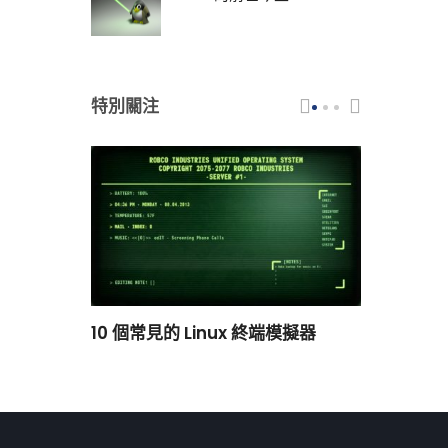
特別關注
scar 品牌
10 個常見的 Linux 終端模擬器
小白觀察：Le
過渡到 ISRG