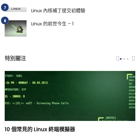
Linux 內核補丁提交初體驗
Linux 的前世今生 – 1
特別關注
10 個常見的 Linux 終端模擬器
小