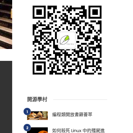
開源學村
編程類開放書籍薈萃
如何殺死 Linux 中的殭屍進