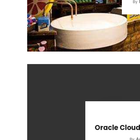
By
Oracle Clo
A
By