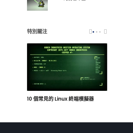
特別關注
scar 品牌
10 個常見的 Linux 終端模擬器
小白觀察：Le
過渡到 ISRG