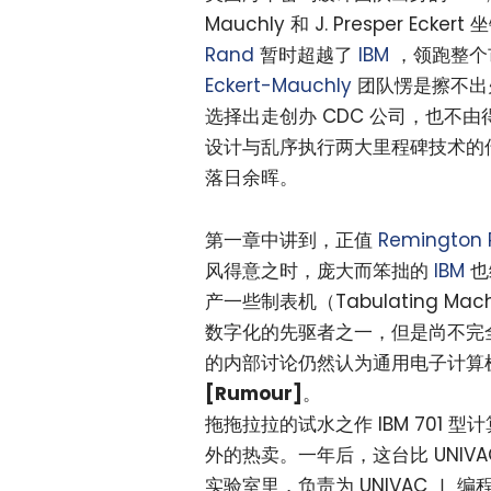
Mauchly 和 J. Presper Eckert
Rand
暂时超越了
IBM
，领跑整个
Eckert-Mauchly
团队愣是擦不出火
选择出走创办 CDC 公司，也不由
设计与乱序执行两大里程碑技术的
落日余晖。
第一章中讲到，正值
Remington
风得意之时，庞大而笨拙的
IBM
也
产一些制表机（Tabulating M
数字化的先驱者之一，但是尚不完全明朗
的内部讨论仍然认为通用电子计算
[Rumour]
。
拖拖拉拉的试水之作 IBM 701 
外的热卖。一年后，这台比 UNIV
实验室里，负责为 UNIVAC Ⅰ 编程