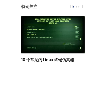
特别关注
scar 品牌
10 个常见的 Linux 终端仿真器
小白观察：Le
过渡到 ISRG