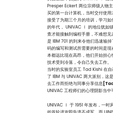
Presper Eckert 两位宗师
买的第一台计算机，当时交付使用才仅
接受了为期三个月的培训，学习如何操
的年代， UNIVAC Ⅰ 的地位
查才能接触到编程手册，不难想见这群
是 IBM 701 的到来令他们迅
码的编写和测试所需要的时间是现
本都远比现在高昂，他们开始担心性能
技术受到冷落，令自己失去工作。
当时的实验室员工 Tad Kish
了 IBM 与 UNIVAC 两大
去工作而拒绝与同事分享信息
[Tad
UNIVAC 工程师们的心理阴影当
UNIVAC Ⅰ 于 1951 年发布
的首轮进攻即告溃不成军，而 UINIV