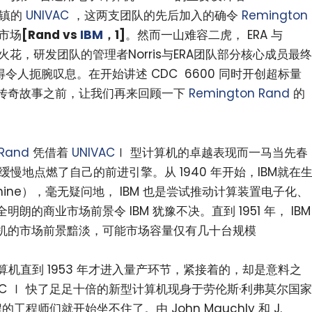
 坐镇的
UNIVAC
，这两支团队的先后加入的确令
Remington
市场
[Rand vs
IBM
，1]
。然而一山难容二虎， ERA 与
花，研发团队的管理者Norris与ERA团队部分核心成员最终
得令人扼腕叹息。在开始讲述 CDC 6600 同时开创超标量
传奇故事之前，让我们再来回顾一下
Remington Rand
的
 Rand
凭借着
UNIVAC
Ⅰ 型计算机的卓越表现而一马当先春
缓慢地点燃了自己的前进引擎。从 1940 年开始，IBM就在
achine），毫无疑问地， IBM 也是尝试推动计算装置电子化、
的商业市场前景令 IBM 犹豫不决。直到 1951 年， IBM
机的市场前景黯淡，可能市场容量仅有几十台规模
型计算机直到 1953 年才进入量产环节，紧接着的，却是意料之
AC Ⅰ 快了足足十倍的新型计算机现身于劳伦斯·利弗莫尔国家
的工程师们就开始坐不住了。由 John Mauchly 和 J.