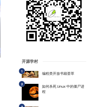
开源学村
编程类开放书籍荟萃
如何杀死 Linux 中的僵尸进
程