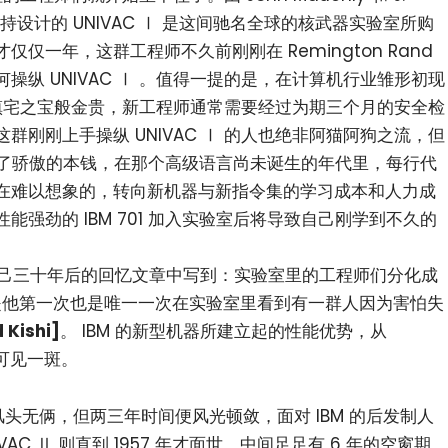
级人物主持设计的 UNIVAC Ⅰ 是这间驰名全球的核武器实验室所购
仅一年，这群工程师不久前刚刚在 Remington Rand
纵 UNIVAC Ⅰ 。值得一提的是，在计算机行业雏形初现
犹如镇宅之宝般金贵，新工程师通常需要经过为期三个月的安全检
刚刚上手操纵 UNIVAC Ⅰ 的人也绝非阿猫阿狗之流，但
速输掉了骄傲的本钱，在那个高级语言尚未诞生的年代里，每行代
在难以想象的，转向新机器与新指令集的学习成本和人力成
强劲的 IBM 701 加入实验室后将导致自己刚学到不久的
小白观察：Let&apos;s Encrpt 正
更开放的分布式事务 | Fe
i 在自己三十年后的回忆文章中写到：实验室里的工程师们分化成
过渡到 ISRG Root
升级，更名为 Seata
派别，这是他第一次也是唯一一次在实验室里看到有一群人因为害怕失
 Kishi]
。 IBM 的新型机器所建立起的性能优势，从
中可见一斑。
，一时风头无俩，但两三年时间便风光顿敛，面对 IBM 的后发制人
AC Ⅱ 则直到 1957 年才面世，中间足足有 6 年的空窗期。