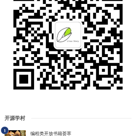
开源学村
编程类开放书籍荟萃