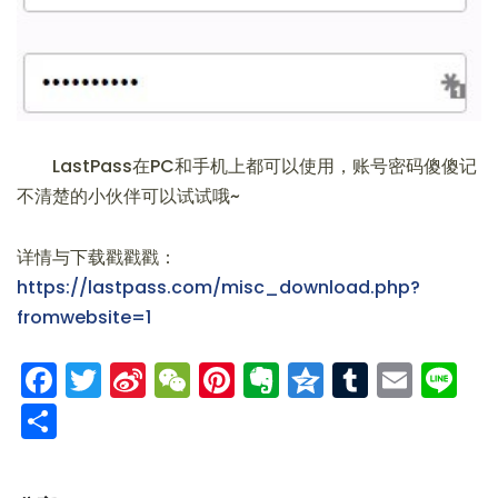
LastPass在PC和手机上都可以使用，账号密码傻傻记
不清楚的小伙伴可以试试哦~
详情与下载戳戳戳：
https://lastpass.com/misc_download.php?
fromwebsite=1
Facebook
Twitter
Sina
WeChat
Pinterest
Evernote
Qzone
Tumblr
Emai
Li
Weibo
分
享