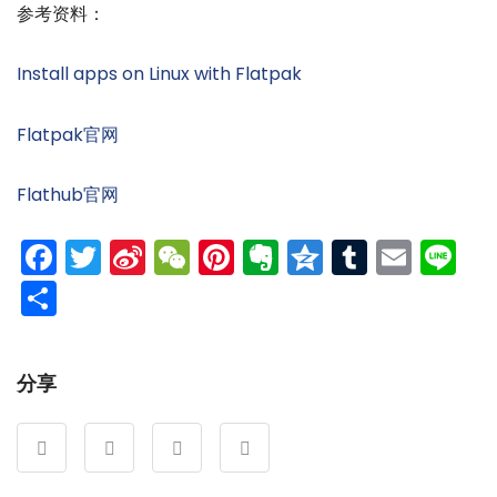
参考资料：
Install apps on Linux with Flatpak
Flatpak官网
Flathub官网
Facebook
Twitter
Sina
WeChat
Pinterest
Evernote
Qzone
Tumblr
Emai
Li
Weibo
分
享
分享