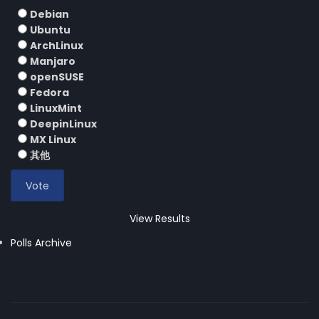
Debian
Ubuntu
ArchLinux
Manjaro
openSUSE
Fedora
LinuxMint
DeepinLinux
MX Linux
其他
View Results
Polls Archive