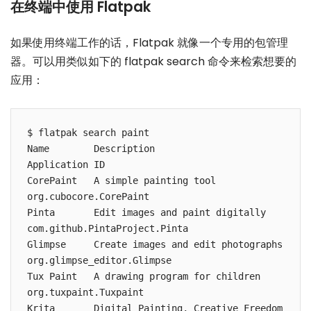
在终端中使用 Flatpak
如果使用终端工作的话，Flatpak 就像一个专用的包管理
器。可以用类似如下的 flatpak search 命令来检索想要的
应用：
$ flatpak search paint

Name        Description                         
Application ID

CorePaint   A simple painting tool              
org.cubocore.CorePaint

Pinta       Edit images and paint digitally     
com.github.PintaProject.Pinta

Glimpse     Create images and edit photographs  
org.glimpse_editor.Glimpse

Tux Paint   A drawing program for children      
org.tuxpaint.Tuxpaint

Krita       Digital Painting, Creative Freedom  