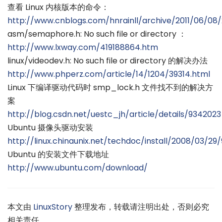
查看 Linux 内核版本的命令：
http://www.cnblogs.com/hnrainll/archive/2011/06/08
asm/semaphore.h: No such file or directory ：
http://www.lxway.com/419188864.htm
linux/videodev.h: No such file or directory 的解决办法
http://www.phperz.com/article/14/1204/39314.html
Linux 下编译驱动代码时 smp_lock.h 文件找不到的解决方
案
http://blog.csdn.net/uestc_jh/article/details/9342023
Ubuntu 摄像头驱动安装
http://linux.chinaunix.net/techdoc/install/2008/03/29
Ubuntu 的安装文件下载地址
http://www.ubuntu.com/download/
本文由
LinuxStory
整理发布，转载请注明出处，否则必究
相关责任。