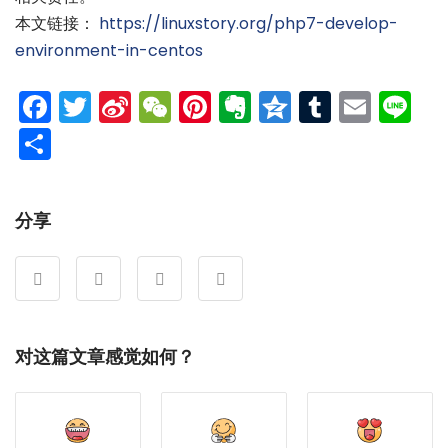
本文链接：
https://linuxstory.org/php7-develop-
environment-in-centos
Facebook
Twitter
Sina
WeChat
Pinterest
Evernote
Qzone
Tumblr
Emai
Li
Weibo
分
享
分享
对这篇文章感觉如何？