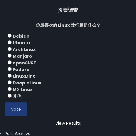
投票调查
你最喜欢的 Linux 发行版是什么？
Debian
Ubuntu
ArchLinux
Manjaro
openSUSE
Fedora
LinuxMint
DeepinLinux
MX Linux
其他
View Results
Polls Archive