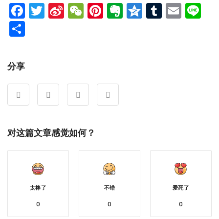
Facebook
Twitter
Sina
WeChat
Pinterest
Evernote
Qzone
Tumblr
Emai
Li
Weibo
分
享
分享
对这篇文章感觉如何？
太棒了
不错
爱死了
0
0
0