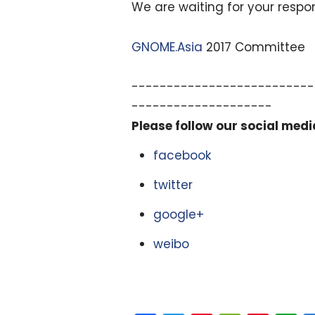
We are waiting for your respo
GNOME.Asia
2017 Committee
--------------------------
--------------------
Please follow our social medi
facebook
twitter
google+
weibo