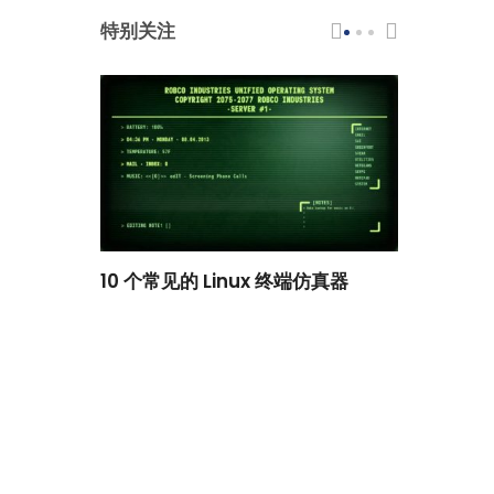
特别关注
-
scar 品牌
10 个常见的 Linux 终端仿真器
小白观察：Le
过渡到 ISRG