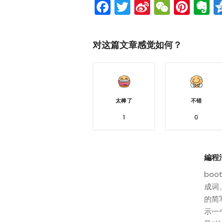
Facebook
Twitter
Sina
WeCh
Pint
E
Weibo
对这篇文章感觉如何？
太棒了
不错
1
0
編程
boo
成词。
的简
示一