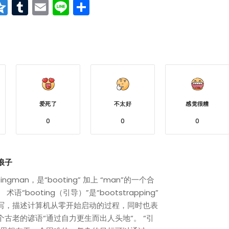
at
erest
vernote
Qzone
Tumblr
Email
Line
分
享
爱死了
不太好
感觉很糟
0
0
0
浪子
tingman，是“booting” 加上 “man”的一个合
 术语“booting（引导）”是“bootstrapping”
写，描述计算机从零开始启动的过程，同时也表
个古老的谚语“通过自力更生而出人头地“。 “引