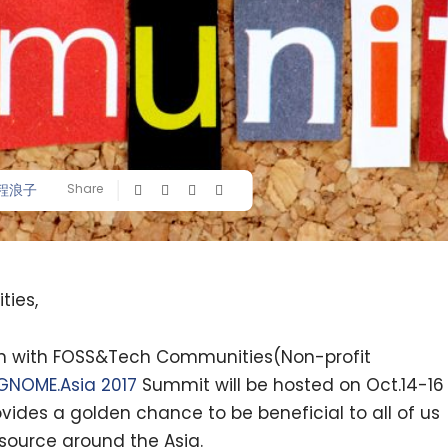
程浪子
Share
ties,
on with FOSS&Tech Communities(Non-profit
GNOME.Asia 2017
Summit will be hosted on Oct.14-16
vides a golden chance to be beneficial to all of us
source around the Asia.