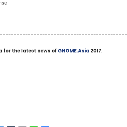
nse.
--------------------------------------------
a for the latest news of
GNOME.Asia
2017
.
小白观察：Let&apos;s Encrpt 正
更开放的分布式事务 | Fe
过渡到 ISRG Root
升级，更名为 Seata