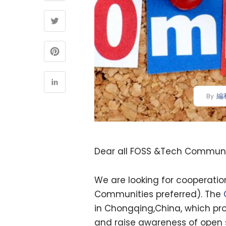
編
By
Dear all FOSS &Tech Communi
We are looking for cooperati
Communities preferred). The
in Chongqing,China, which pro
and raise awareness of open 