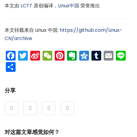
本文由
LCTT
原创编译，
Linux中国
荣誉推出
本文转载来自 Linux 中国:
https://github.com/Linux-
CN/archive
Facebook
Twitter
Sina
WeChat
Pinterest
Evernote
Qzone
Tumblr
Emai
Li
Weibo
分
享
分享
对这篇文章感觉如何？