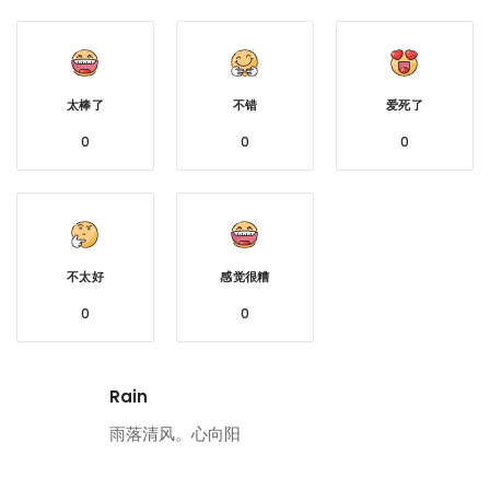
太棒了
不错
爱死了
0
0
0
不太好
感觉很糟
0
0
Rain
雨落清风。心向阳