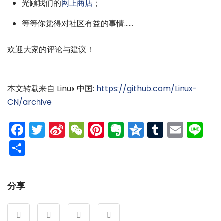
光顾我们的
网上商店
；
等等你觉得对社区有益的事情……
欢迎大家的评论与建议！
本文转载来自 Linux 中国:
https://github.com/Linux-
CN/archive
Facebook
Twitter
Sina
WeChat
Pinterest
Evernote
Qzone
Tumblr
Emai
Li
Weibo
分
享
分享