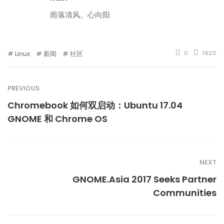
雨落清风。心向阳
Linux
新闻
社区
0
1620
PREVIOUS
Chromebook 如何双启动：Ubuntu 17.04
GNOME 和 Chrome OS
NEXT
GNOME.Asia 2017 Seeks Partner
Communities