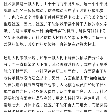
社区就像是一颗大树，由千千万万细胞组成。这一个个细胞
就是我们的一位位成员，这些成员会在某个时期积极地参
与，也会在某个时期由于种种原因逐渐淡出，还会某个阶段
重返社区。因此，社区并不能依赖于某个骨干人物的永久奉
献，而是应该形成一种“
新老传承
”的机制，确保有源源不断
的新细胞进来，让社区这棵大树持久的繁荣下去，而每一个
曾经的细胞，其所作的功绩将一直铭刻在这颗大树上。
还用大树来做比喻，如果一颗大树不能自我抽取养分和水
分，而一直指望老天下雨，其必将难以持久，或在某个旱季
就会干枯而死。一些社区往往历三年而亡，一方面是由于新
老传承机制没有建立起来，另外一方面也是由于“
自给自足
”
的自我造血机制没有建立起来，因此核心成员在经历了长久
单向输血之后，必然陷入贫血，从而中道而废。因此，社区
需要能够有限度的谋取利益，用来支持社区的运营和进一步
发展壮大。具体来说，社区并不能不食人间烟火，而是需要
通过各种形式获得收益，比如商业广告、商业推广、商业支