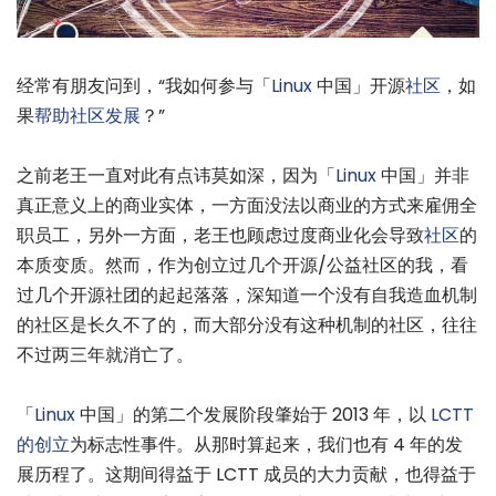
经常有朋友问到，“我如何参与「
Linux
中国」开源
社区
，如
果
帮助社区发展
？”
之前老王一直对此有点讳莫如深，因为「
Linux
中国」并非
真正意义上的商业实体，一方面没法以商业的方式来雇佣全
职员工，另外一方面，老王也顾虑过度商业化会导致
社区
的
本质变质。然而，作为创立过几个开源/公益社区的我，看
过几个开源社团的起起落落，深知道一个没有自我造血机制
的社区是长久不了的，而大部分没有这种机制的社区，往往
不过两三年就消亡了。
「
Linux
中国」的第二个发展阶段肇始于 2013 年，以
LCTT
的创立
为标志性事件。从那时算起来，我们也有 4 年的发
展历程了。这期间得益于 LCTT 成员的大力贡献，也得益于