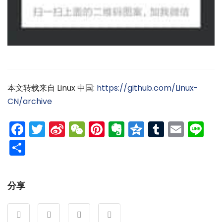
本文转载来自 Linux 中国:
https://github.com/Linux-
CN/archive
Facebook
Twitter
Sina
WeChat
Pinterest
Evernote
Qzone
Tumblr
Emai
Li
Weibo
分
享
分享