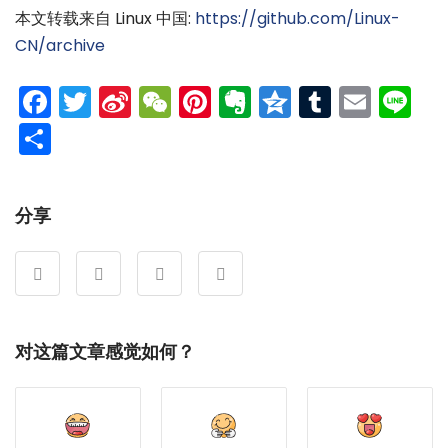
本文转载来自 Linux 中国:
https://github.com/Linux-
CN/archive
Facebook
Twitter
Sina
WeChat
Pinterest
Evernote
Qzone
Tumblr
Emai
Li
Weibo
分
享
分享
对这篇文章感觉如何？