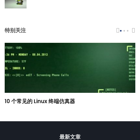
特别关注
10 个常见的 Linux 终端仿真器
小
最新文章