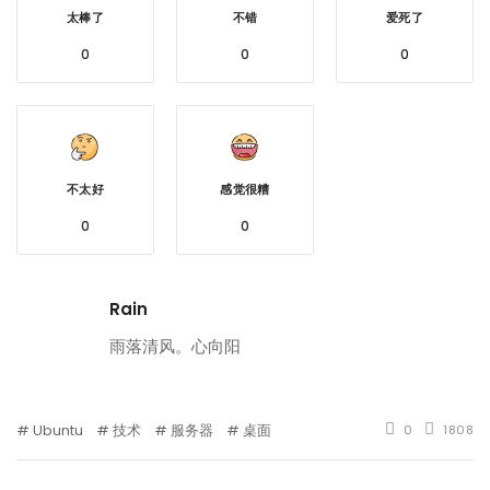
太棒了
不错
爱死了
0
0
0
不太好
感觉很糟
0
0
Rain
雨落清风。心向阳
Ubuntu
技术
服务器
桌面
0
1808