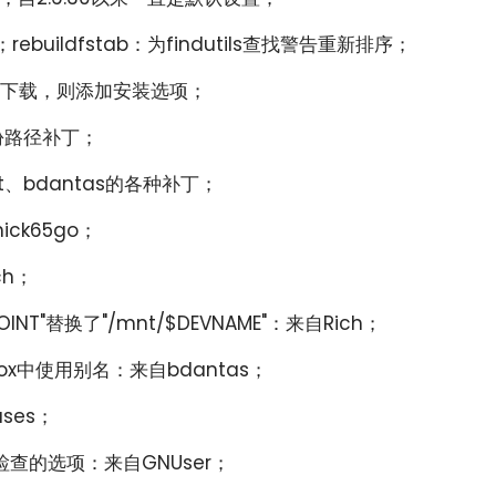
；rebuildfstab：为findutils查找警告重新排序；
wjh下载，则添加安装选项；
备份路径补丁；
ost、bdantas的各种补丁；
ck65go；
ch；
POINT"替换了"/mnt/$DEVNAME"：来自Rich；
sybox中使用别名：来自bdantas；
iases；
赖检查的选项：来自GNUser；