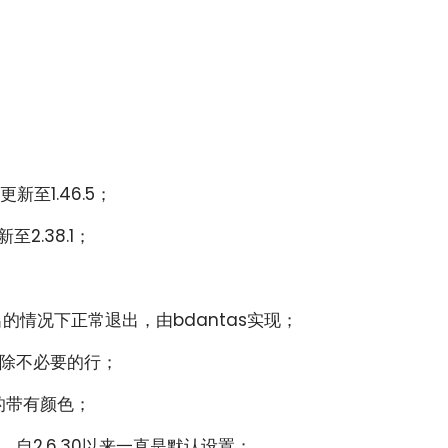
更新至1.46.5；
至2.38.1；
的情况下正常退出，由bdantas实现；
o中删除不必要的行；
实现的带有颜色；
time，自2.6.30以来一直是默认设置；