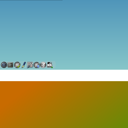
小白观察：Let&apos;s Encrpt 正
更开放的分布式事务 | Fe