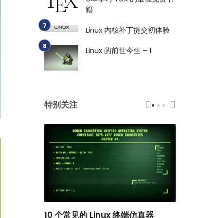
籍
Linux 内核补丁提交初体验
Linux 的前世今生 – 1
特别关注
scar 品牌
10 个常见的 Linux 终端仿真器
小白观察：Le