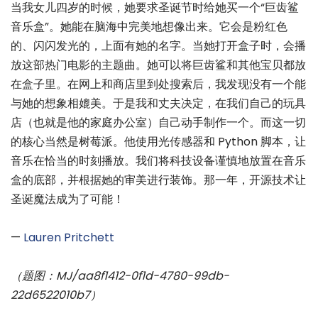
当我女儿四岁的时候，她要求圣诞节时给她买一个“巨齿鲨
音乐盒”。她能在脑海中完美地想像出来。它会是粉红色
的、闪闪发光的，上面有她的名字。当她打开盒子时，会播
放这部热门电影的主题曲。她可以将巨齿鲨和其他宝贝都放
在盒子里。在网上和商店里到处搜索后，我发现没有一个能
与她的想象相媲美。于是我和丈夫决定，在我们自己的玩具
店（也就是他的家庭办公室）自己动手制作一个。而这一切
的核心当然是树莓派。他使用光传感器和 Python 脚本，让
音乐在恰当的时刻播放。我们将科技设备谨慎地放置在音乐
盒的底部，并根据她的审美进行装饰。那一年，开源技术让
圣诞魔法成为了可能！
—
Lauren Pritchett
（题图：MJ/aa8f1412-0f1d-4780-99db-
22d6522010b7）