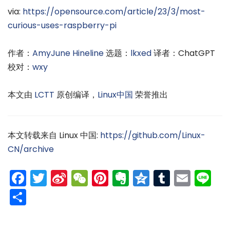
via:
https://opensource.com/article/23/3/most-
curious-uses-raspberry-pi
作者：
AmyJune Hineline
选题：
lkxed
译者：ChatGPT
校对：
wxy
本文由
LCTT
原创编译，
Linux中国
荣誉推出
本文转载来自 Linux 中国:
https://github.com/Linux-
CN/archive
Facebook
Twitter
Sina
WeChat
Pinterest
Evernote
Qzone
Tumblr
Emai
Li
Weibo
分
享