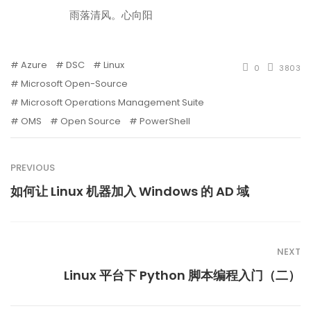
雨落清风。心向阳
Azure
DSC
Linux
0
3803
Microsoft Open-Source
Microsoft Operations Management Suite
OMS
Open Source
PowerShell
PREVIOUS
如何让 Linux 机器加入 Windows 的 AD 域
NEXT
Linux 平台下 Python 脚本编程入门（二）