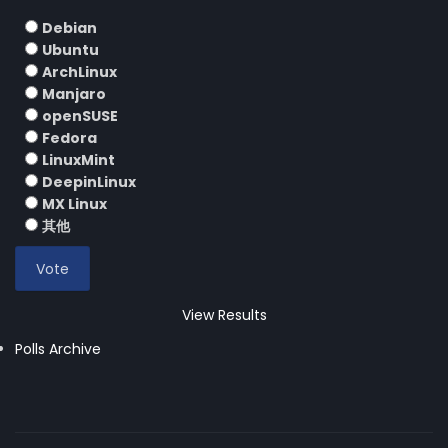
Debian
Ubuntu
ArchLinux
Manjaro
openSUSE
Fedora
LinuxMint
DeepinLinux
MX Linux
其他
View Results
Polls Archive