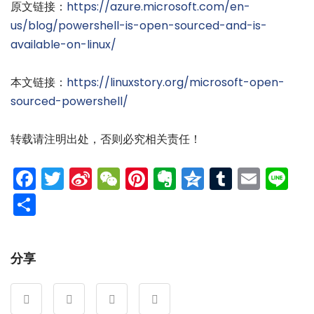
原文链接：
https://azure.microsoft.com/en-
us/blog/powershell-is-open-sourced-and-is-
available-on-linux/
本文链接：
https://linuxstory.org/microsoft-open-
sourced-powershell/
转载请注明出处，否则必究相关责任！
Facebook
Twitter
Sina
WeChat
Pinterest
Evernote
Qzone
Tumblr
Emai
Li
Weibo
分
享
分享