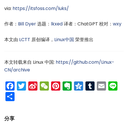
via:
https://itsfoss.com/luks/
作者：
Bill Dyer
选题：
lkxed
译者：ChatGPT 校对：
wxy
本文由
LCTT
原创编译，
Linux中国
荣誉推出
本文转载来自 Linux 中国:
https://github.com/Linux-
CN/archive
Facebook
Twitter
Sina
WeChat
Pinterest
Evernote
Qzone
Tumblr
Emai
Li
Weibo
分
享
分享