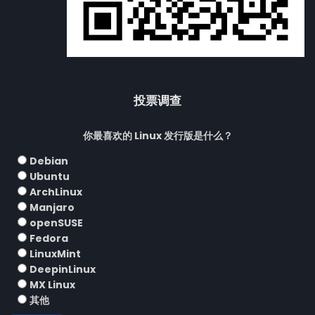
投票调查
你最喜欢的 Linux 发行版是什么？
Debian
Ubuntu
ArchLinux
Manjaro
openSUSE
Fedora
LinuxMint
DeepinLinux
MX Linux
其他