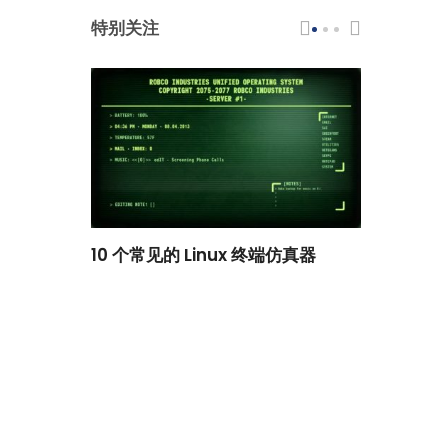
特别关注
scar 品牌
10 个常见的 Linux 终端仿真器
小白观察：Le
过渡到 ISRG