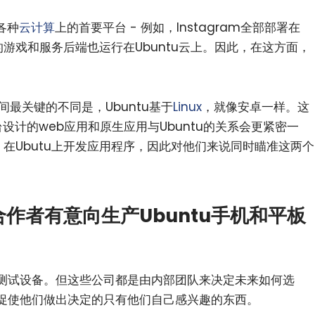
各种
云计算
上的首要平台 - 例如，Instagram全部部署在
的游戏和服务后端也运行在Ubuntu云上。因此，在这方面，
8之间最关键的不同是，Ubuntu基于
Linux
，就像安卓一样。这
台设计的web应用和原生应用与Ubuntu的关系会更紧密一
u，在Ubutu上开发应用程序，因此对他们来说同时瞄准这两个
小白观察：Let&apos;s Encrpt 正
更开放的分布式事务 | Fe
过渡到 ISRG Root
升级，更名为 Seata
作者有意向生产Ubuntu手机和平板
测试设备。但这些公司都是由内部团队来决定未来如何选
促使他们做出决定的只有他们自己感兴趣的东西。