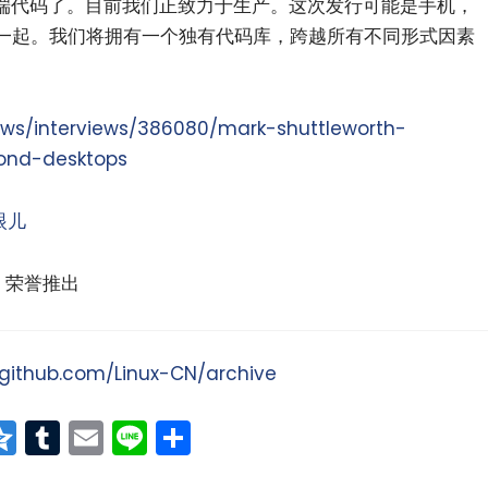
动端代码了。目前我们正致力于生产。这次发行可能是手机，
一起。我们将拥有一个独有代码库，跨越所有不同形式因素
ews/interviews/386080/mark-shuttleworth-
yond-desktops
眼儿
荣誉推出
/github.com/Linux-CN/archive
at
erest
vernote
Qzone
Tumblr
Email
Line
分
享