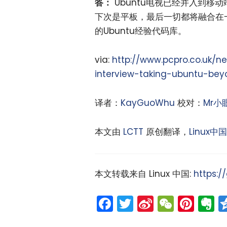
答：
Ubuntu电视已经并入到移
下次是平板，最后一切都将融合在
的Ubuntu经验代码库。
via:
http://www.pcpro.co.uk/n
interview-taking-ubuntu-be
译者：
KayGuoWhu
校对：
Mr小
本文由
LCTT
原创翻译，
Linux中国
本文转载来自 Linux 中国:
https:/
Facebook
Twitter
Sina
WeCh
Pint
E
Weibo