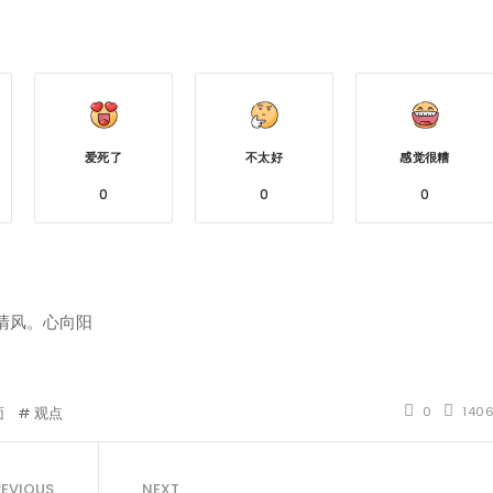
爱死了
不太好
感觉很糟
0
0
0
清风。心向阳
面
观点
0
140
REVIOUS
NEXT