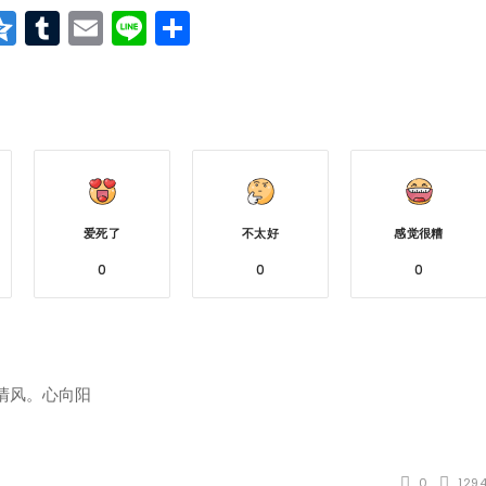
at
erest
vernote
Qzone
Tumblr
Email
Line
分
享
爱死了
不太好
感觉很糟
0
0
0
清风。心向阳
0
129