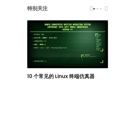
特别关注
scar 品牌
10 个常见的 Linux 终端仿真器
小白观察：Le
过渡到 ISRG