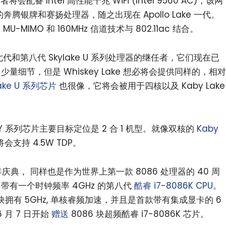
 两者将会配备 Intel 高性能千兆 WiFi (Intel 9560 AC)，该网
奔腾银牌和赛扬处理器，随之出现在 Apollo Lake 一代。
2 MU-MIMO 和 160MHz 信道技术与 802.11ac 结合。
将作为第七代和第八代 Skylake U 系列处理器的继任者，它们现在已
少量细节，但是 Whiskey Lake 想必将会提供同样的，相对
Lake U 系列芯片
也很像，它将会被用于四核以及 Kaby Lake
e Y 系列芯片主要目标定位是 2 合 1 机型。就像双核的
Kaby
小白观察：Let&apos;s Encrpt 正
更开放的分布式事务 | Fe
过渡到 ISRG Root
升级，更名为 Seata
将会支持 4.5W TDP。
 周年庆典， 同样也是作为世界上第一款 8086 处理器的 40 周
，带有一个时钟频率 4GHz 的第八代
酷睿 i7-8086K
CPU
。
块拥有 5GHz, 单核睿频加速，并且是首款带有集成显卡的 6
6 月 7 日开始
赠送
8086 块超频酷睿 i7-8086K 芯片。