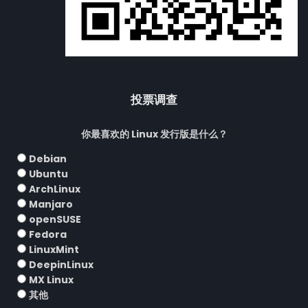
投票调查
你最喜欢的 Linux 发行版是什么？
Debian
Ubuntu
ArchLinux
Manjaro
openSUSE
Fedora
LinuxMint
DeepinLinux
MX Linux
其他