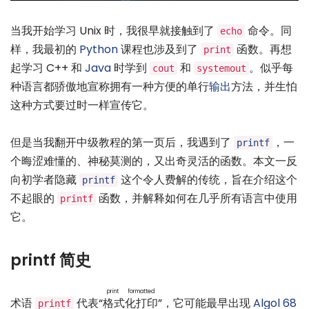
当我开始学习 Unix 时，我很早就接触到了
命令。同
echo
样，我最初的
Python
课程也涉及到了
函数。再想
print
起学习 C++ 和
Java
时学到
和
。似乎每
cout
systemout
种语言都骄傲地宣称拥有一种方便的单行
输出
方法，并生怕
这种方式要过时一样宣传它。
但是当我翻开中级教程的第一页后，我遇到了
，一
printf
个晦涩难懂的、神秘莫测的，又出奇灵活的函数。本文一反
向初学者隐藏
这个令人费解的传统，旨在介绍这个
printf
不起眼的
函数，并解释如何在几乎所有语言中使用
printf
它。
printf 简史
print formatted
术语
代表“
格式化打印
”，它可能最早出现
Algol 68
printf