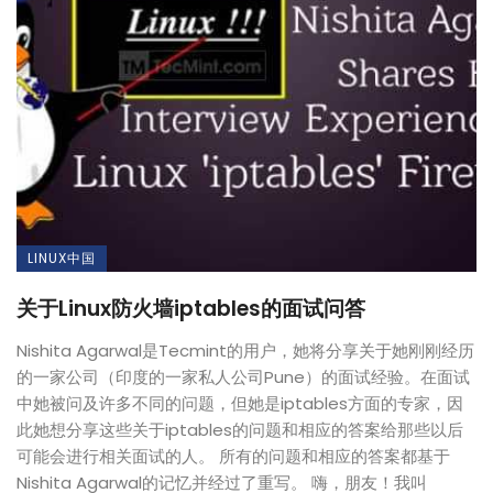
LINUX中国
关于Linux防火墙iptables的面试问答
Nishita Agarwal是Tecmint的用户，她将分享关于她刚刚经历
的一家公司（印度的一家私人公司Pune）的面试经验。在面试
中她被问及许多不同的问题，但她是iptables方面的专家，因
此她想分享这些关于iptables的问题和相应的答案给那些以后
可能会进行相关面试的人。 所有的问题和相应的答案都基于
Nishita Agarwal的记忆并经过了重写。 嗨，朋友！我叫