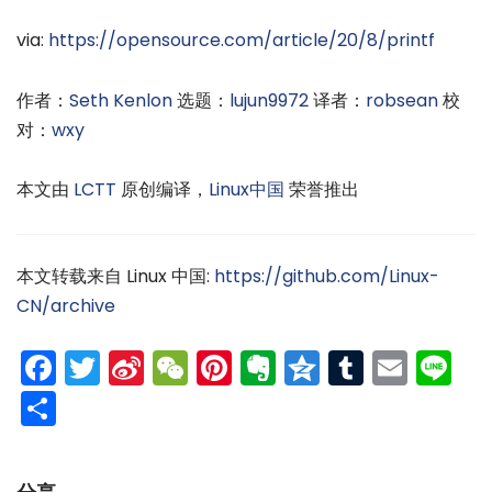
via:
https://opensource.com/article/20/8/printf
作者：
Seth Kenlon
选题：
lujun9972
译者：
robsean
校
对：
wxy
本文由
LCTT
原创编译，
Linux中国
荣誉推出
本文转载来自 Linux 中国:
https://github.com/Linux-
CN/archive
Facebook
Twitter
Sina
WeChat
Pinterest
Evernote
Qzone
Tumblr
Emai
Li
Weibo
分
享