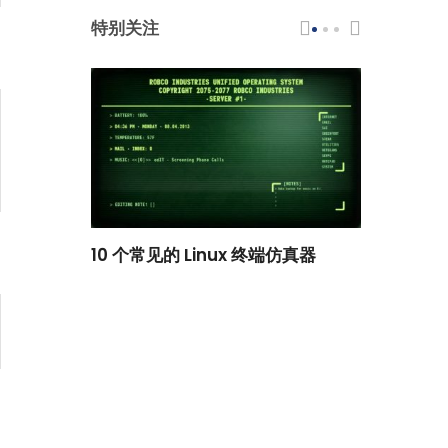
特别关注
scar 品牌
10 个常见的 Linux 终端仿真器
小白观察：Le
过渡到 ISRG