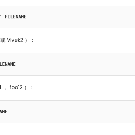
' FILENAME
 Vivek2 ）：
LENAME
， foo12 ）：
AME