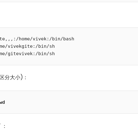
te,,,:/home/vivek:/bin/bash

me/vivekgite:/bin/sh

me/gitevivek:/bin/sh
不区分大小)：
小白观察：Let&apos;s Encrpt 正
更开放的分布式事务 | Fe
过渡到 ISRG Root
升级，更名为 Seata
wd
' ：