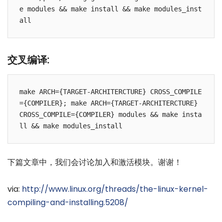
e modules && make install && make modules_inst
交叉编译:
make ARCH={TARGET-ARCHITERCTURE} CROSS_COMPILE
={COMPILER}; make ARCH={TARGET-ARCHITERCTURE} 
CROSS_COMPILE={COMPILER} modules && make insta
下篇文章中，我们会讨论加入和激活模块。谢谢！
via:
http://www.linux.org/threads/the-linux-kernel-
compiling-and-installing.5208/