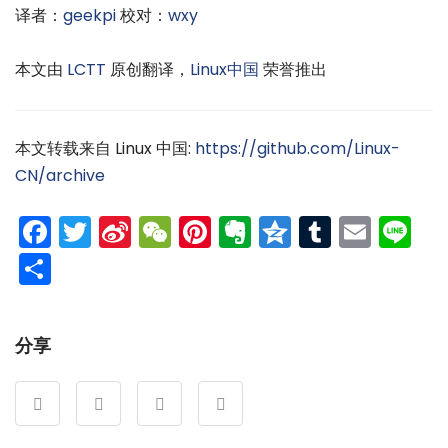
译者：
geekpi
校对：
wxy
本文由
LCTT
原创翻译，
Linux中国
荣誉推出
本文转载来自 Linux 中国:
https://github.com/Linux-
CN/archive
Facebook
Twitter
Sina
WeChat
Pinterest
Evernote
Qzone
Tumblr
Emai
Li
Weibo
分
享
分享