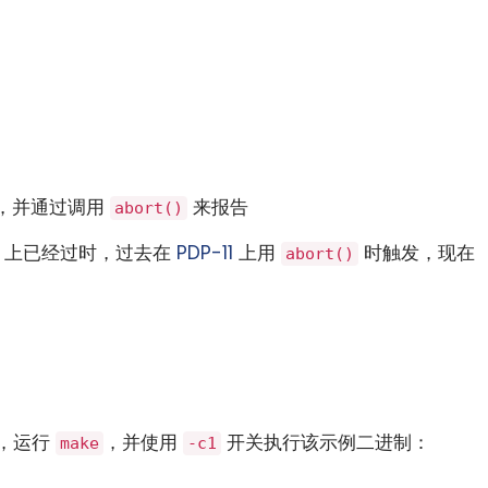
，并通过调用
来报告
abort()
ra 上已经过时，过去在
PDP-11
上用
时触发，现在
abort()
小白观察：Let&apos;s Encrpt 正
更开放的分布式事务 | Fe
过渡到 ISRG Root
升级，更名为 Seata
，运行
，并使用
开关执行该示例二进制：
make
-c1