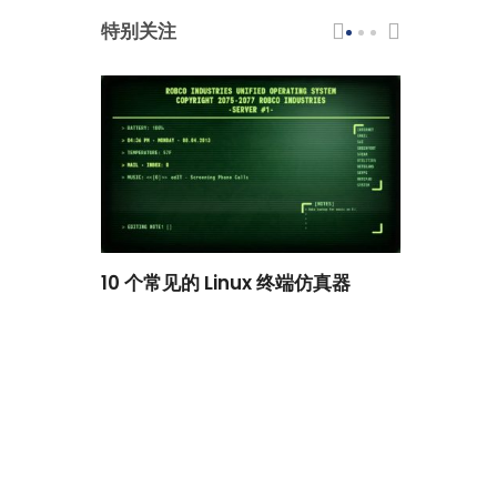
特别关注
scar 品牌
10 个常见的 Linux 终端仿真器
小白观察：Le
过渡到 ISRG