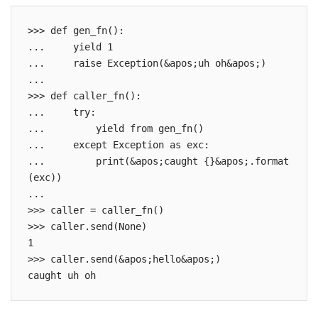
>>> def gen_fn():

...     yield 1

...     raise Exception(&apos;uh oh&apos;)

...

>>> def caller_fn():

...     try:

...         yield from gen_fn()

...     except Exception as exc:

...         print(&apos;caught {}&apos;.format
(exc))

...

>>> caller = caller_fn()

>>> caller.send(None)

1

>>> caller.send(&apos;hello&apos;)
