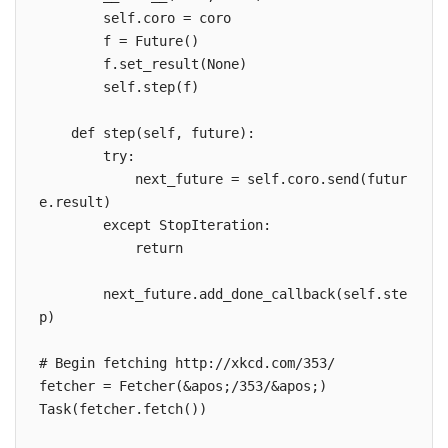
        self.coro = coro

        f = Future()

        f.set_result(None)

        self.step(f)

    def step(self, future):

        try:

            next_future = self.coro.send(futur
e.result)

        except StopIteration:

            return

        next_future.add_done_callback(self.ste
p)

# Begin fetching http://xkcd.com/353/

fetcher = Fetcher(&apos;/353/&apos;)

Task(fetcher.fetch())
