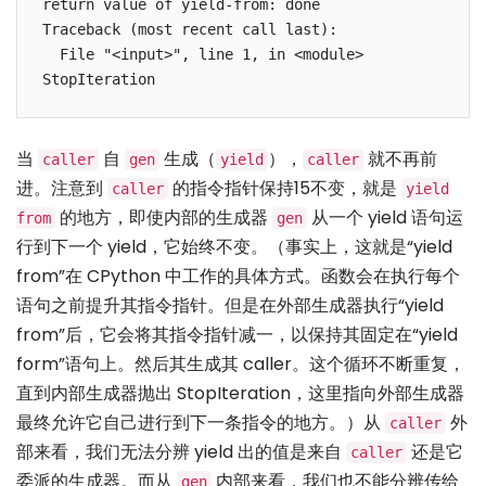
return value of yield-from: done

Traceback (most recent call last):

  File "<input>", line 1, in <module>

当
自
生成（
），
就不再前
caller
gen
yield
caller
进。注意到
的指令指针保持15不变，就是
caller
yield
的地方，即使内部的生成器
从一个 yield 语句运
from
gen
行到下一个 yield，它始终不变。（事实上，这就是“yield
from”在 CPython 中工作的具体方式。函数会在执行每个
语句之前提升其指令指针。但是在外部生成器执行“yield
from”后，它会将其指令指针减一，以保持其固定在“yield
form”语句上。然后其生成其 caller。这个循环不断重复，
直到内部生成器抛出 StopIteration，这里指向外部生成器
最终允许它自己进行到下一条指令的地方。）从
外
caller
部来看，我们无法分辨 yield 出的值是来自
还是它
caller
委派的生成器。而从
内部来看，我们也不能分辨传给
gen