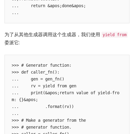
...     return &apos;done&apos;

为了从其他生成器调用这个生成器，我们使用
yield from
委派它:
>>> # Generator function:

>>> def caller_fn():

...     gen = gen_fn()

...     rv = yield from gen

...     print(&apos;return value of yield-fro
m: {}&apos;

...           .format(rv))

...

>>> # Make a generator from the

>>> # generator function.
