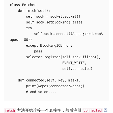
class Fetcher:

    def fetch(self):

        self.sock = socket.socket()

        self.sock.setblocking(False)

        try:

            self.sock.connect((&apos;xkcd.com&
apos;, 80))

        except BlockingIOError:

            pass

        selector.register(self.sock.fileno(),

                          EVENT_WRITE,

                          self.connected)

    def connected(self, key, mask):

        print(&apos;connected!&apos;)

方法开始连接一个套接字，然后注册
回
fetch
connected