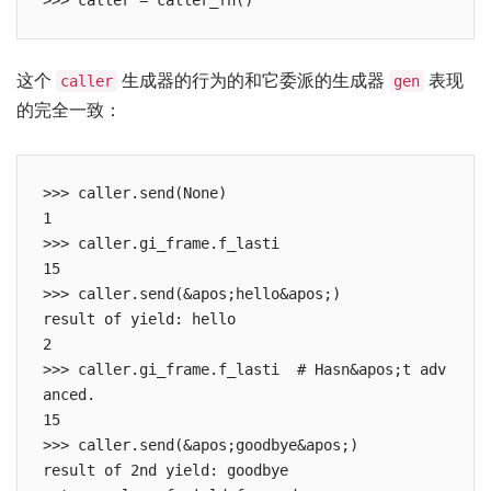
这个
生成器的行为的和它委派的生成器
表现
caller
gen
的完全一致：
>>> caller.send(None)

1

>>> caller.gi_frame.f_lasti

15

>>> caller.send(&apos;hello&apos;)

result of yield: hello

2

>>> caller.gi_frame.f_lasti  # Hasn&apos;t adv
anced.

15

>>> caller.send(&apos;goodbye&apos;)

result of 2nd yield: goodbye
