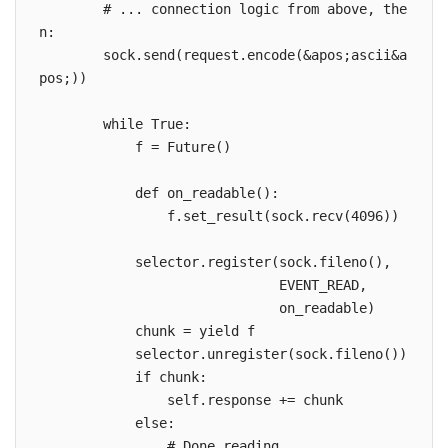
        # ... connection logic from above, the
n:

        sock.send(request.encode(&apos;ascii&a
pos;))

        while True:

            f = Future()

            def on_readable():

                f.set_result(sock.recv(4096))

            selector.register(sock.fileno(),

                              EVENT_READ,

                              on_readable)

            chunk = yield f

            selector.unregister(sock.fileno())

            if chunk:

                self.response += chunk

            else:

                # Done reading.
