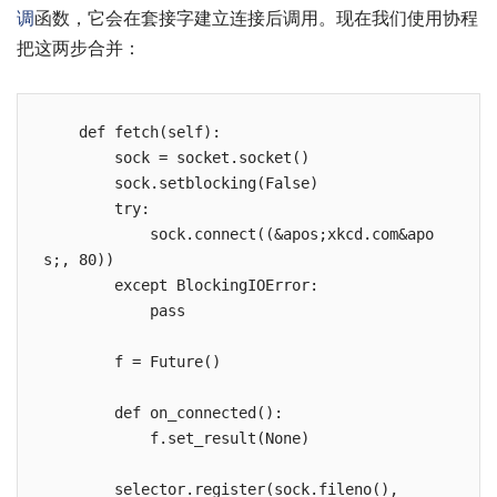
调
函数，它会在套接字建立连接后调用。现在我们使用协程
把这两步合并：
    def fetch(self):

        sock = socket.socket()

        sock.setblocking(False)

        try:

            sock.connect((&apos;xkcd.com&apo
s;, 80))

        except BlockingIOError:

            pass

        f = Future()

        def on_connected():

            f.set_result(None)

        selector.register(sock.fileno(),
