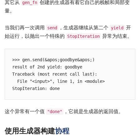
其它从
创建的生成器有着它自己的栈帧和局部变
gen_fn
量。
当我们再一次调用
，生成器继续从第二个
开
send
yield
始运行，以抛出一个特殊的
异常为结束。
StopIteration
>>> gen.send(&apos;goodbye&apos;)

result of 2nd yield: goodbye

Traceback (most recent call last):

  File "<input>", line 1, in <module>

这个异常有一个值
，它就是生成器的返回值。
"done"
使用生成器构建
协程