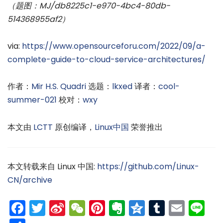
（题图：MJ/db8225c1-e970-4bc4-80db-
514368955af2）
via:
https://www.opensourceforu.com/2022/09/a-
complete-guide-to-cloud-service-architectures/
作者：
Mir H.S. Quadri
选题：
lkxed
译者：
cool-
summer-021
校对：
wxy
本文由
LCTT
原创编译，
Linux中国
荣誉推出
本文转载来自 Linux 中国:
https://github.com/Linux-
CN/archive
Facebook
Twitter
Sina
WeChat
Pinterest
Evernote
Qzone
Tumblr
Emai
Li