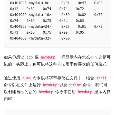
0x404048 <mydata+8> :    0x01    0x47    0x00    
0x12    0x61    0x74    0x74    0x72

0x404050 <mydata+16>:    0x69    0x62    0x75    
0x74    0x65    0x73    0x2d    0x63

0x404058 <mydata+24>:    0x68    0x61    0x72    
0x73    0x65    0x75    0x00    0x05

0x404060 <mydata+32>:    0x00
如果你想让
像
一样显示内存怎么办？这是可
gdb
hexdump
以的，实际上，你可以将这种方法用于你喜欢的任何格式。
通过使用
命令以将字节存储在文件中，结合
dump
shell
命令以在文件上运行
以及
命令，我们可
hexdump
define
以创建自己的新的
命令来使用
显示内存
hexdump
hexdump
内容。