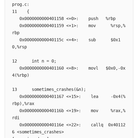
prog.c:

11    {

   0x0000000000401158 <+0>:    push   %rbp

   0x0000000000401159 <+1>:    mov      %rsp,%
rbp

   0x000000000040115c <+4>:    sub      $0x1
0,%rsp

12      int n = 0;

   0x0000000000401160 <+8>:    movl   $0x0,-0x
4(%rbp)

13      sometimes_crashes(&n);

   0x0000000000401167 <+15>:    lea     -0x4(%
rbp),%rax

   0x000000000040116b <+19>:    mov     %rax,%
rdi

   0x000000000040116e <+22>:    callq  0x40112
6 <sometimes_crashes>
