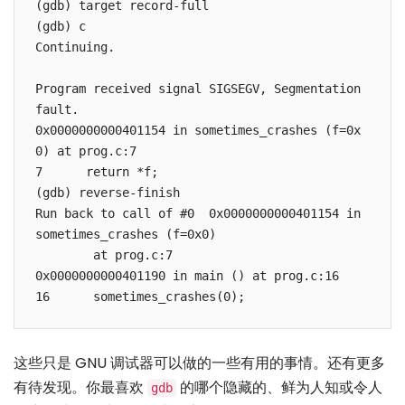
(gdb) target record-full

(gdb) c

Continuing.

Program received signal SIGSEGV, Segmentation 
fault.

0x0000000000401154 in sometimes_crashes (f=0x
0) at prog.c:7

7      return *f;

(gdb) reverse-finish

Run back to call of #0  0x0000000000401154 in 
sometimes_crashes (f=0x0)

        at prog.c:7

0x0000000000401190 in main () at prog.c:16

16      sometimes_crashes(0);
这些只是 GNU 调试器可以做的一些有用的事情。还有更多
有待发现。你最喜欢
的哪个隐藏的、鲜为人知或令人
gdb