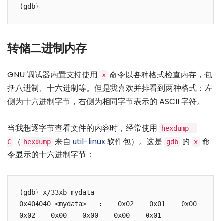
(gdb)
转储二进制内存
GNU 调试器内置支持使用
命令以各种格式检查内存，包
x
括八进制、十六进制等。但是我喜欢并排看到两种格式：左
侧为十六进制字节，右侧为相同字节表示的 ASCII 字符。
当我想逐字节查看文件的内容时，经常使用
hexdump -
（
来自
util-linux
软件包）。这是
的
命
C
hexdump
gdb
x
令显示的十六进制字节：
(gdb) x/33xb mydata

0x404040 <mydata>   :    0x02    0x01    0x00    
0x02    0x00    0x00    0x00    0x01
