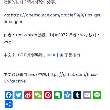
吃惊的功能？请在评论中分享。
via:
https://opensource.com/article/19/9/tips-gnu-
debugger
作者：
Tim Waugh
选题：
lujun9972
译者：
wxy
校对：
wxy
本文由
LCTT
原创编译，
Linux中国
荣誉推出
本文转载来自 Linux 中国:
https://github.com/Linux-
CN/archive
Facebook
Twitter
Sina
WeChat
Pinterest
Evernote
Qzone
Tumblr
Emai
Li
Weibo
分