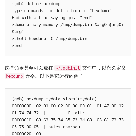
(gdb) define hexdump

Type commands for definition of "hexdump".

End with a line saying just "end".

>dump binary memory /tmp/dump.bin $arg0 $arg0+
$arg1

>shell hexdump -C /tmp/dump.bin

>end
这些命令甚至可以放在
文件中，以永久定义
~/.gdbinit
命令。以下是它运行的例子：
hexdump
(gdb) hexdump mydata sizeof(mydata)

00000000  02 01 00 02 00 00 00 01  01 47 00 12 
61 74 74 72  |.........G..attr|

00000010  69 62 75 74 65 73 2d 63  68 61 72 73 
65 75 00 05  |ibutes-charseu..|

00000020  00                                                