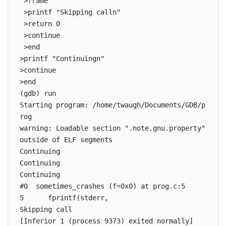
 >frame

 >printf "Skipping calln"

 >return 0

 >continue

 >end

>printf "Continuingn"

>continue

>end

(gdb) run

Starting program: /home/twaugh/Documents/GDB/p
rog

warning: Loadable section ".note.gnu.property" 
outside of ELF segments

Continuing

Continuing

Continuing

#0  sometimes_crashes (f=0x0) at prog.c:5

5      fprintf(stderr,

Skipping call

[Inferior 1 (process 9373) exited normally]
