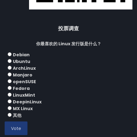
投票调查
你最喜欢的 Linux 发行版是什么？
Debian
Ubuntu
ArchLinux
Manjaro
openSUSE
Fedora
LinuxMint
DeepinLinux
MX Linux
其他