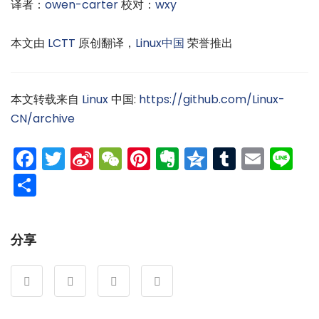
译者：
owen-carter
校对：
wxy
本文由
LCTT
原创翻译，
Linux中国
荣誉推出
本文转载来自
Linux
中国:
https://github.com/Linux-
CN/archive
Facebook
Twitter
Sina
WeChat
Pinterest
Evernote
Qzone
Tumblr
Emai
Li
Weibo
分
享
分享