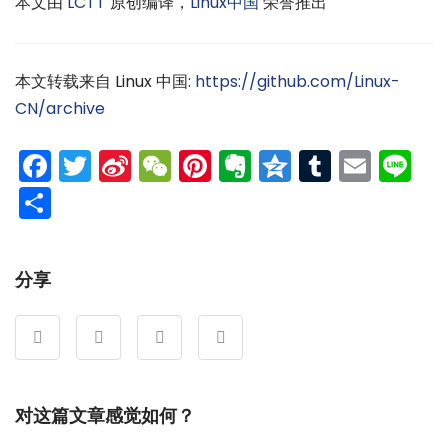
本文由
LCTT
原创编译，
Linux中国
荣誉推出
本文转载来自 Linux 中国:
https://github.com/Linux-
CN/archive
Facebook
Twitter
Sina
WeChat
Pinterest
Evernote
Qzone
Tumblr
Emai
Li
Weibo
分
享
分享
对这篇文章感觉如何？