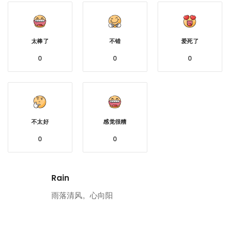
太棒了
不错
爱死了
0
0
0
不太好
感觉很糟
0
0
Rain
雨落清风。心向阳