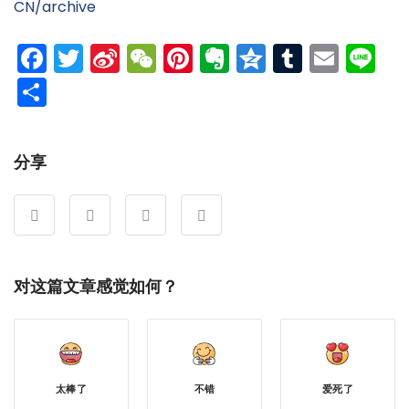
CN/archive
Facebook
Twitter
Sina
WeChat
Pinterest
Evernote
Qzone
Tumblr
Emai
Li
Weibo
分
享
分享
对这篇文章感觉如何？
太棒了
不错
爱死了