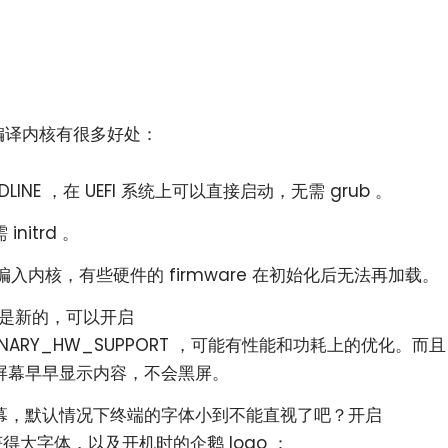
已编译内核有很多好处：
MDLINE ，在 UEFI 系统上可以直接启动，无需 grub 。
itrd 。
小白观察：Let&apos;s Encrpt 正
更开放的分布式事务 | Fe
e 编入内核，有些硬件的 firmware 在初始化后无法再加载。
过渡到 ISRG Root
升级，更名为 Seata
，尤其是新的，可以开启
ELIMINARY_HW_SUPPORT ，可能有性能和功耗上的优化。而且
=1 使屏幕早早显示内容，不会黑屏。
幕，默认情况下终端的字体小到不能直视了吧？开启
22 获得大字体，以及开机时的企鹅 logo ：