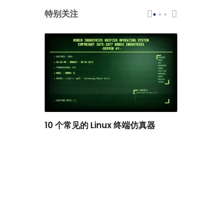
特别关注
scar 品牌
10 个常见的 Linux 终端仿真器
小白观察：Le
过渡到 ISRG