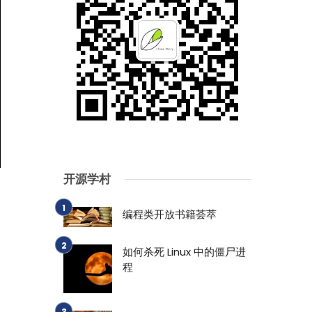
开源学村
编程类开放书籍荟萃
如何杀死 Linux 中的僵尸进
程