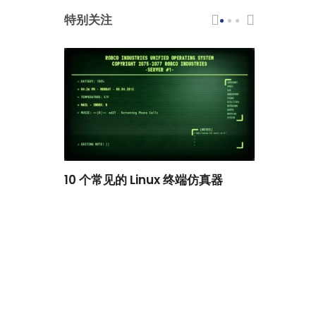
特别关注
scar 品牌
10 个常见的 Linux 终端仿真器
小白观察：Le
过渡到 ISRG