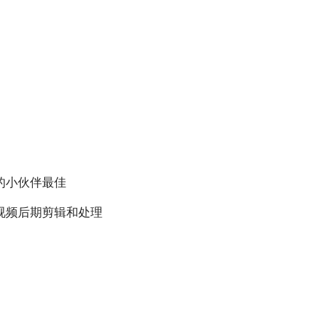
小白观察：Let&apos;s Encrpt 正
更开放的分布式事务 | Fe
的小伙伴最佳
过渡到 ISRG Root
升级，更名为 Seata
视频后期剪辑和处理